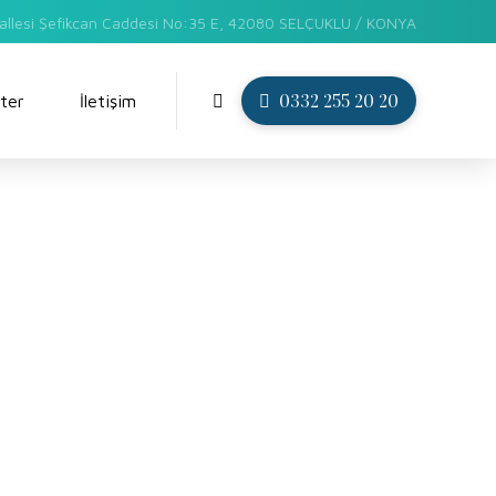
allesi Şefikcan Caddesi No:35 E, 42080 SELÇUKLU / KONYA
0332 255 20 20
ter
İletişim