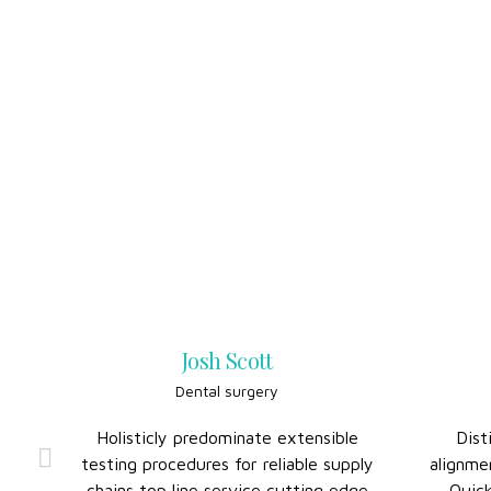
Josh Scott
Dental surgery
Holisticly predominate extensible
Dist
nd-
testing procedures for reliable supply
alignme
ase
chains top line service cutting edge
Quick