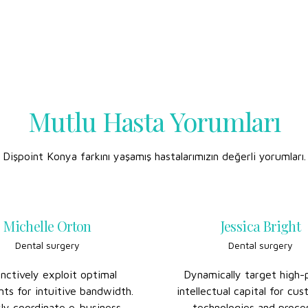
Mutlu Hasta Yorumları
Dişpoint Konya farkını yaşamış hastalarımızın değerli yorumları.
Michelle Orton
Jessica Bright
Dental surgery
Dental surgery
inctively exploit optimal
Dynamically target high-
nts for intuitive bandwidth.
intellectual capital for cu
ly coordinate e-business
technologies and proce