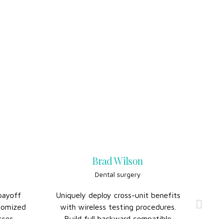
Brad Wilson
Dental surgery
payoff
Uniquely deploy cross-unit benefits
Ca
stomized
with wireless testing procedures.
i
sses.
Build full backward compatible
ac