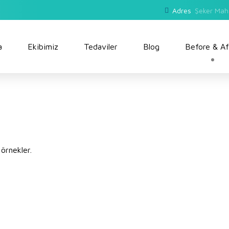
Adres
Şeker Mah
a
Ekibimiz
Tedaviler
Blog
Before & Af
örnekler.